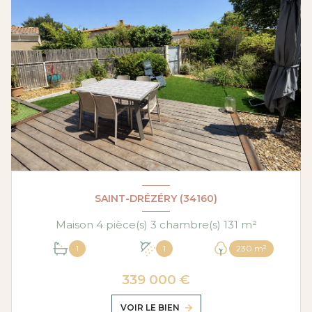
SAINT-DRÉZÉRY (34160)
Maison 4 pièce(s) 3 chambre(s) 131 m²
1
1
230 m²
339 000 €
VOIR LE BIEN