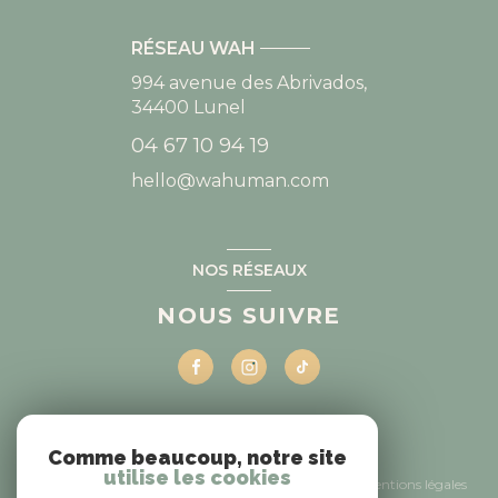
RÉSEAU WAH
994 avenue des Abrivados,
34400
Lunel
04 67 10 94 19
hello@wahuman.com
NOS RÉSEAUX
NOUS SUIVRE
Comme beaucoup, notre site
© 2026 | Tous droits réservés
utilise les cookies
Nos honoraires
Nos partenaires
Mentions légales