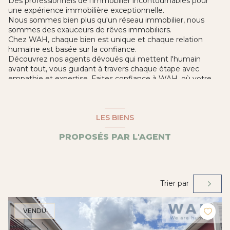
Des professionnels de l’immobilier incontournables pour
une expérience immobilière exceptionnelle.
Nous sommes bien plus qu'un réseau immobilier, nous
sommes des exauceurs de rêves immobiliers.
Chez WAH, chaque bien est unique et chaque relation
humaine est basée sur la confiance.
Découvrez nos agents dévoués qui mettent l'humain
avant tout, vous guidant à travers chaque étape avec
empathie et expertise. Faites confiance à WAH, où votre
aventure immobilière devient une véritable histoire à écrire
ensemble.
Je suis présente sur le secteur de CASTELNAU LE LEZ
LES BIENS
(34170)
PROPOSÉS PAR L'AGENT
Trier par
VENDU