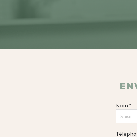
AGENCES IMMOBILIÈRES DANS L'HÉRAULT ET DANS LE GARD
EN
Nom *
Télépho