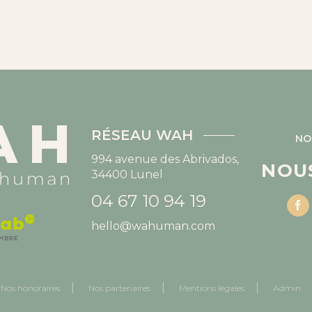
RÉSEAU WAH
NO
994 avenue des Abrivados,
NOU
34400
Lunel
04 67 10 94 19
hello@wahuman.com
Nos honoraires
Nos partenaires
Mentions légales
Admin