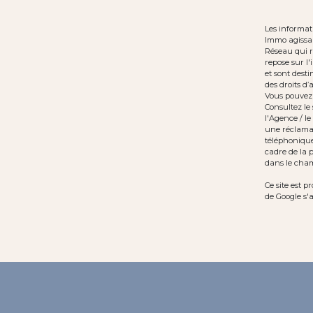
Les informat
Immo agissan
Réseau qui r
repose sur l
et sont desti
des droits d’
Vous pouvez 
Consultez le 
l'Agence / le
une réclamat
téléphonique 
cadre de la 
dans le champ
Ce site est 
de Google s'