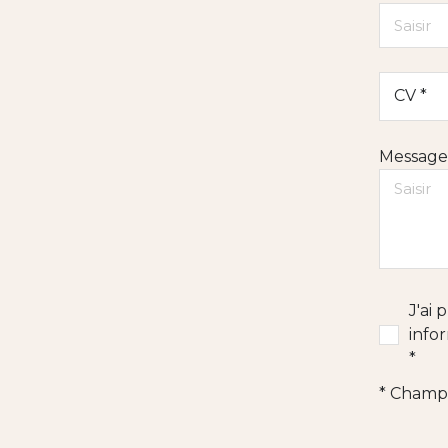
CV *
Message
J'ai 
info
*
* Champs