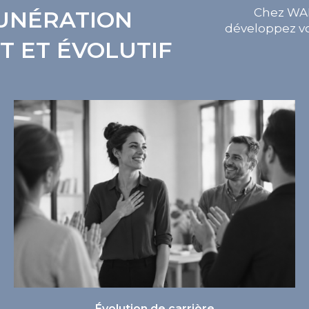
Chez WAH,
UNÉRATION
développez vo
T ET ÉVOLUTIF
Évolution de carrière