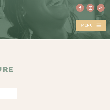
MENU
URE