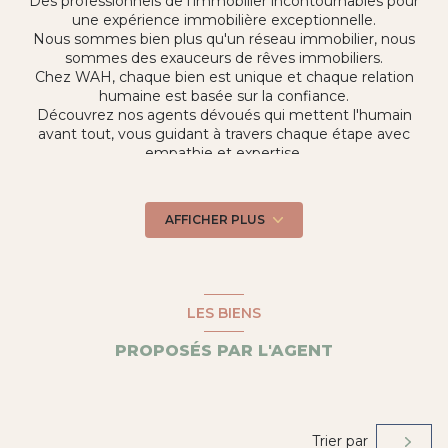
Des professionnels de l’immobilier incontournables pour
une expérience immobilière exceptionnelle.
Nous sommes bien plus qu'un réseau immobilier, nous
sommes des exauceurs de rêves immobiliers.
Chez WAH, chaque bien est unique et chaque relation
humaine est basée sur la confiance.
Découvrez nos agents dévoués qui mettent l'humain
avant tout, vous guidant à travers chaque étape avec
empathie et expertise.
Faites confiance à WAH, où votre aventure immobilière
devient une véritable histoire à écrire ensemble.
Je suis présent sur le secteur de LA GRANDE MOTTE
AFFICHER PLUS
(34280)
LES BIENS
PROPOSÉS PAR L'AGENT
Trier par