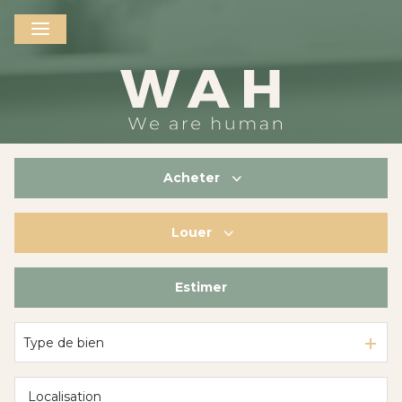
Acheter
Louer
De l'ancien
De l'immo pro
Estimer
à l'année
De l'immo pro
Type de bien