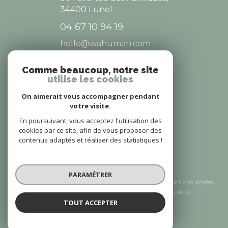
34400
Lunel
04 67 10 94 19
hello@wahuman.com
Comme beaucoup, notre site
utilise les cookies
NOS RÉSEAUX
On aimerait vous accompagner pendant
NOUS SUIVRE
votre visite.
En poursuivant, vous acceptez l'utilisation des
cookies par ce site, afin de vous proposer des
contenus adaptés et réaliser des statistiques !
© 2026 | Tous droits réservés
PARAMÉTRER
Nos honoraires
Nos partenaires
Mentions légales
Admin
Politique RGPD
Cookies
TOUT ACCEPTER
Réalisé par :