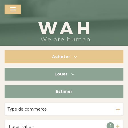
Acheter
Louer
De l'ancien
De l'immo pro
Estimer
à l'année
De l'immo pro
Type de commerce
1
Localisation