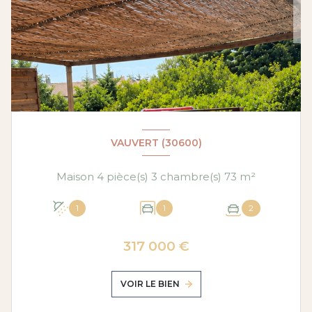
VAUVERT (30600)
Maison 4 pièce(s) 3 chambre(s) 73 m²
1
1
2
317 000 €
VOIR LE BIEN