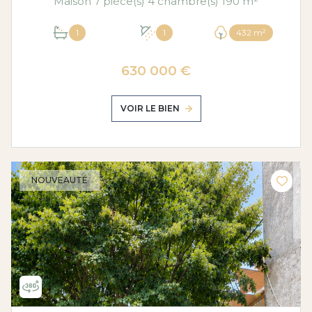
Maison 7 pièce(s) 4 chambre(s) 190 m²
1
1
432 m²
630 000 €
VOIR LE BIEN
NOUVEAUTÉ