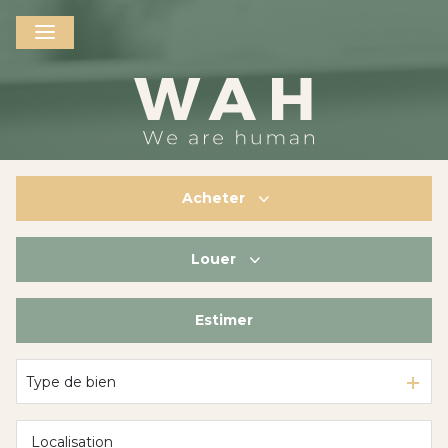
Acheter
Louer
De l'ancien
De l'immo pro
Estimer
à l'année
De l'immo pro
Type de bien