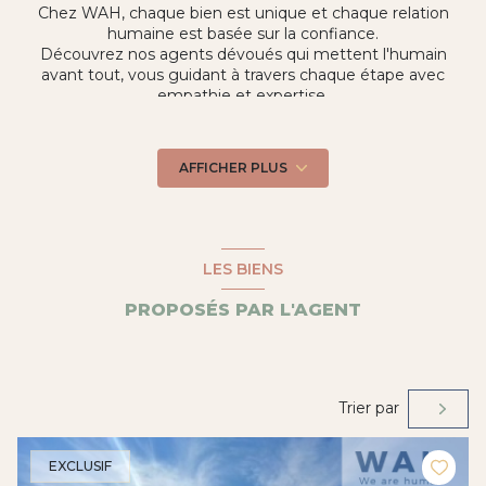
Chez WAH, chaque bien est unique et chaque relation
humaine est basée sur la confiance.
Découvrez nos agents dévoués qui mettent l'humain
avant tout, vous guidant à travers chaque étape avec
empathie et expertise.
Faites confiance à WAH, où votre aventure immobilière
devient une véritable histoire à écrire ensemble.
Je suis présent sur le secteur de MAUGUIO (34130)
AFFICHER PLUS
LES BIENS
PROPOSÉS PAR L'AGENT
Trier par
EXCLUSIF