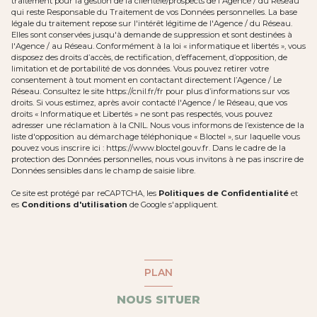
traitement pour la gestion de la clientèle/prospects de l'Agence / du Réseau
qui reste Responsable du Traitement de vos Données personnelles. La base
légale du traitement repose sur l'intérêt légitime de l'Agence / du Réseau.
Elles sont conservées jusqu'à demande de suppression et sont destinées à
l'Agence / au Réseau. Conformément à la loi « informatique et libertés », vous
disposez des droits d’accès, de rectification, d’effacement, d’opposition, de
limitation et de portabilité de vos données. Vous pouvez retirer votre
consentement à tout moment en contactant directement l’Agence / Le
Réseau. Consultez le site
https://cnil.fr/fr
pour plus d’informations sur vos
droits. Si vous estimez, après avoir contacté l'Agence / le Réseau, que vos
droits « Informatique et Libertés » ne sont pas respectés, vous pouvez
adresser une réclamation à la CNIL. Nous vous informons de l’existence de la
liste d'opposition au démarchage téléphonique « Bloctel », sur laquelle vous
pouvez vous inscrire ici :
https://www.bloctel.gouv.fr
. Dans le cadre de la
protection des Données personnelles, nous vous invitons à ne pas inscrire de
Données sensibles dans le champ de saisie libre.
Ce site est protégé par reCAPTCHA, les
Politiques de Confidentialité
et
es
Conditions d'utilisation
de Google s'appliquent.
PLAN
NOUS SITUER