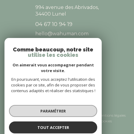
994 avenue des Abrivados,
34400
Lunel
04 67 10 94 19
hello@wahuman.com
Comme beaucoup, notre site
utilise les cookies
NOS RÉSEAUX
On aimerait vous accompagner pendant
NOUS SUIVRE
votre visite.
En poursuivant, vous acceptez l'utilisation des
cookies par ce site, afin de vous proposer des
contenus adaptés et réaliser des statistiques !
© 2026 | Tous droits réservés
PARAMÉTRER
Nos honoraires
Nos partenaires
Mentions légales
Admin
Politique RGPD
Cookies
TOUT ACCEPTER
Réalisé par :