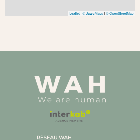
Leaflet
|
©
Maps
|
© OpenStreetMap
Jawg
RÉSEAU WAH