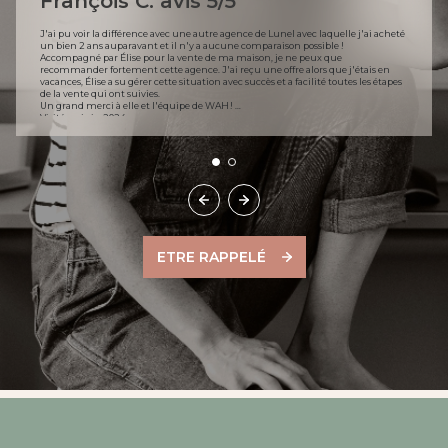
François C. avis 5/5
J'ai pu voir la différence avec une autre agence de Lunel avec laquelle j'ai acheté
un bien 2 ans auparavant et il n'y a aucune comparaison possible !
Accompagné par Élise pour la vente de ma maison, je ne peux que
recommander fortement cette agence. J'ai reçu une offre alors que j'étais en
vacances, Élise a su gérer cette situation avec succès et a facilité toutes les étapes
de la vente qui ont suivies.
Un grand merci à elle et l'équipe de WAH !
Visité en juin 2024
ETRE RAPPELÉ