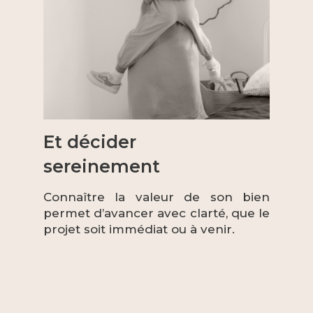
protection des Données personnelles, nous vous
invitons à ne pas inscrire de Données sensibles dans
le champ de saisie libre.
Ce site est protégé par reCAPTCHA, les
Politiques
de Confidentialité
et es
Conditions d'utilisation
de Google s'appliquent.
Et décider
sereinement
Connaître la valeur de son bien
permet d’avancer avec clarté, que le
projet soit immédiat ou à venir.