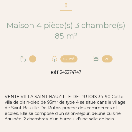
()
Maison 4 pièce(s) 3 chambre(s)
85 m²
1
531 m²
20
Réf
345374747
VENTE VILLA SAINT-BAUZILLE-DE-PUTOIS 34190 Cette
villa de plain-pied de 95m² de type 4 se situe dans le village
de Saint-Bauzille-De-Putois proche des commerces et
écoles. Elle se compose d'un salon-séjour, d€une cuisine
équipée, 2 chambres, d'un bureau, d'une salle de bain,
d'une buanderie, d'un cellier et d'un garage. Vous profiterez
d'une parcelle de 531m². Vous bénéficierez d'un puits pour