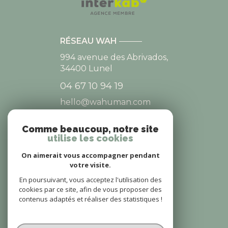
RÉSEAU WAH
994 avenue des Abrivados,
34400
Lunel
04 67 10 94 19
hello@wahuman.com
Comme beaucoup, notre site
utilise les cookies
NOS RÉSEAUX
On aimerait vous accompagner pendant
NOUS SUIVRE
votre visite.
En poursuivant, vous acceptez l'utilisation des
cookies par ce site, afin de vous proposer des
contenus adaptés et réaliser des statistiques !
© 2026 | Tous droits réservés