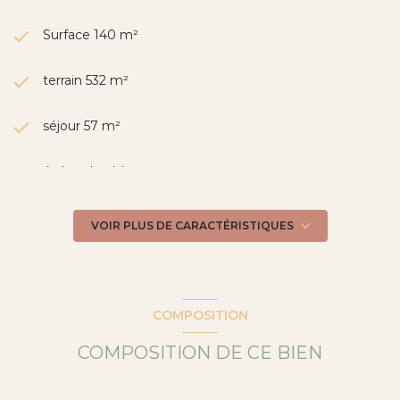
Surface 140 m²
terrain 532 m²
séjour 57 m²
4 chambre(s)
1 salle(s) de bain
VOIR PLUS DE CARACTÉRISTIQUES
3 salle(s) d'eau
construit en 2017
COMPOSITION
COMPOSITION DE CE BIEN
cuisine américaine (équipée)
Chauffage autre : autre (autre)