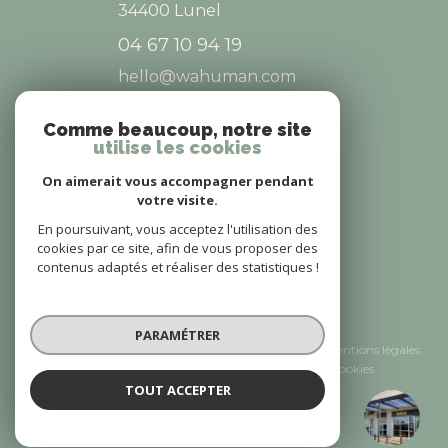
34400
Lunel
04 67 10 94 19
hello@wahuman.com
Comme beaucoup, notre site
utilise les cookies
NOS RÉSEAUX
On aimerait vous accompagner pendant
NOUS SUIVRE
votre visite.
En poursuivant, vous acceptez l'utilisation des
cookies par ce site, afin de vous proposer des
contenus adaptés et réaliser des statistiques !
© 2026 | Tous droits réservés
PARAMÉTRER
Nos honoraires
Nos partenaires
Mentions légales
Admin
Politique RGPD
Cookies
TOUT ACCEPTER
WAH Saint-Gély-du-Fesc
Réalisé par :
Agence