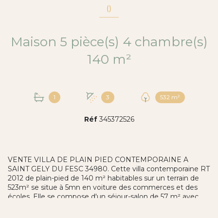
()
Maison 5 pièce(s) 4 chambre(s)
140 m²
1
3
532 m²
Réf
345372526
VENTE VILLA DE PLAIN PIED CONTEMPORAINE A
SAINT GELY DU FESC 34980. Cette villa contemporaine RT
2012 de plain-pied de 140 m² habitables sur un terrain de
523m² se situe à 5mn en voiture des commerces et des
écoles. Elle se compose d'un séjour-salon de 57 m² avec
cuisine équipée ouverte, d'une suite parentale de 22 m²
avec dressing aménagé et sa salle de bain avec baignoire