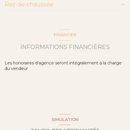
Rez-de-chaussée
1 garage(s)
SL+SJ+CUIS. US
57 m²
1 parking(s)
Cuisine
22 m²
FINANCIER
Cuisine
13 m²
côté(s) mitoyen(s)
INFORMATIONS FINANCIÈRES
Cuisine
15 m²
terrasse
SL+SJ+CUIS. US
15 m²
Les honoraires d'agence seront intégralement à la charge
du vendeur
CELLIER
4 m²
arboré
GARAGE
19 m²
SIMULATION