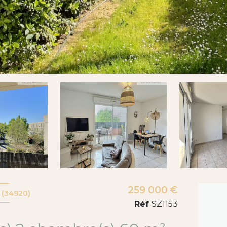
259 000 €
 (34920)
Réf
SZ1153