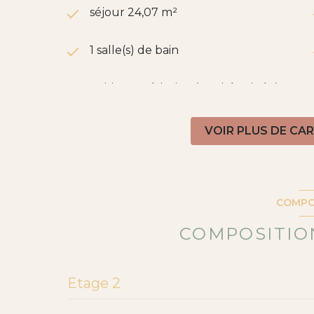
séjour 24,07 m²
1 salle(s) de bain
cuisine américaine (semi-équipée)
exposition Sud
VOIR PLUS DE CA
2ème étage
ascenseur
COMPO
COMPOSITION
balcon
interphone
Etage 2