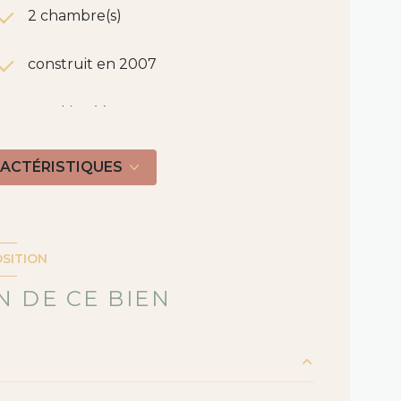
2 chambre(s)
construit en 2007
1 parking(s)
4 niveau(x)
RACTÉRISTIQUES
3 étage(s)
vue Dégagée
SITION
 DE CE BIEN
terrasse