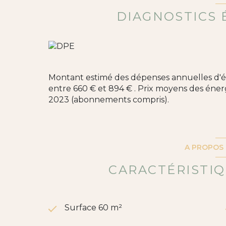
Selon l'article L.561.5 du Code Monétaire et F
présentation d'une pièce d'identité vous 
DIAGNOSTICS 
Les informations sur les risques auxquels ce 
Géorisques :
www.georisques.gouv.fr
Retrouvez toutes nos annonces sur notre s
Annonce proposée par un agent commercia
Montant estimé des dépenses annuelles d'é
entre 660 € et 894 € . Prix moyens des éner
2023 (abonnements compris).
A PROPOS 
CARACTÉRISTIQ
Surface 60 m²