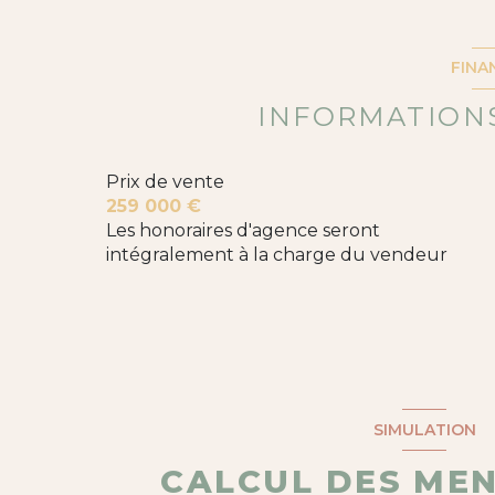
entrée
Séjour/cuisine
FINA
CHAMBRE 1
INFORMATIONS
CHAMBRE 2
Prix de vente
SALLE DE BAINS
259 000 €
WC
Les honoraires d'agence seront
intégralement à la charge du vendeur
WC
DEGAGEMENT
loggia
terrasse
SIMULATION
CALCUL DES ME