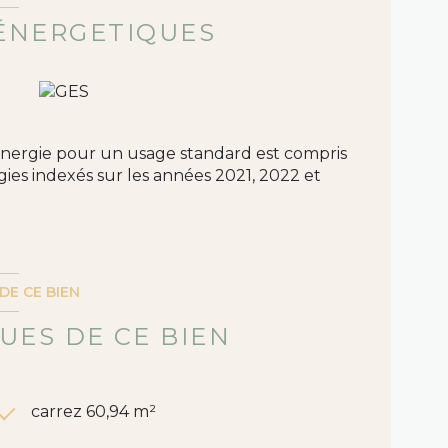
inancier, pour l'organisation de la visite, la
sera demandée.
ÉNERGETIQUES
bien est exposé sont disponibles sur le site
ite
www.wahuman.com
l
nergie pour un usage standard est compris
gies indexés sur les années 2021, 2022 et
DE CE BIEN
UES DE CE BIEN
carrez 60,94 m²