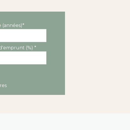
 (années)*
d'emprunt (%) *
res