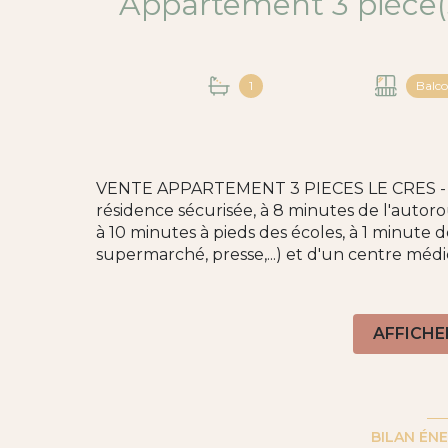
1
Balc
VENTE APPARTEMENT 3 PIECES LE CRES - S
résidence sécurisée, à 8 minutes de l'auto
à 10 minutes à pieds des écoles, à 1 minute
supermarché, presse,...) et d'un centre médi
APPARTEMENT 3 PIÈCES de 60,94 m² en éta
entrée avec placard, une cuisine, un séjour
bains et deux toilettes indépendants.
AFFICHE
Vous profiterez d'une terrasse exposée sud 
Vous disposerez d'un emplacement de parkin
Pas de procédure en cours.
Pour tout renseignement complémentaire ou
99 20 59 37 ou votre réseau WAH au 04 67 1
BILAN ÉN