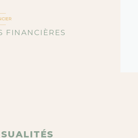
5.71 m²
24.07 m²
NCIER
11.56 m²
 FINANCIÈRES
9.41 m²
2.89 m²
1.25 m²
1.35 m²
4.7 m²
12.17 m²
5.8 m²
NSUALITÉS