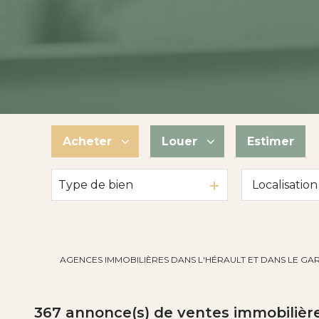
Acheter
Louer
Estimer
Type de bien
De l'ancien
à l'année
De l'immo pro
De l'immo pro
AGENCES IMMOBILIÈRES DANS L'HÉRAULT ET DANS LE GA
367
annonce(s) de ventes immobilièr