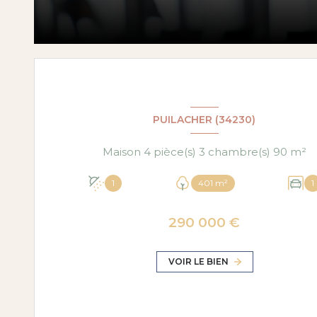
PUILACHER (34230)
Maison 4 pièce(s) 3 chambre(s) 90 m²
1
401 m²
1
290 000 €
VOIR LE BIEN