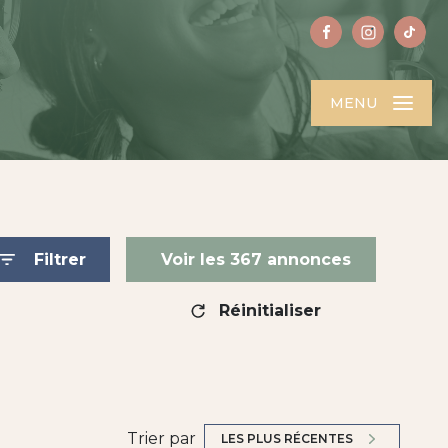
MENU
Filtrer
Voir les
367
annonces
Réinitialiser
Trier par
LES PLUS RÉCENTES