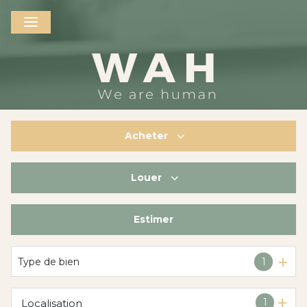
Acheter
Louer
De l'ancien
De l'immo pro
Estimer
à l'année
De l'immo pro
Type de bien
1
1
Localisation