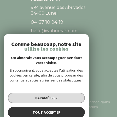
994 avenue des Abrivados,
34400
Lunel
04 67 10 94 19
hello@wahuman.com
Comme beaucoup, notre site
utilise les cookies
NOS RÉSEAUX
On aimerait vous accompagner pendant
NOUS SUIVRE
votre visite.
En poursuivant, vous acceptez l'utilisation des
cookies par ce site, afin de vous proposer des
contenus adaptés et réaliser des statistiques !
© 2026 | Tous droits réservés
PARAMÉTRER
Nos honoraires
Nos partenaires
Mentions légales
Admin
Politique RGPD
Cookies
TOUT ACCEPTER