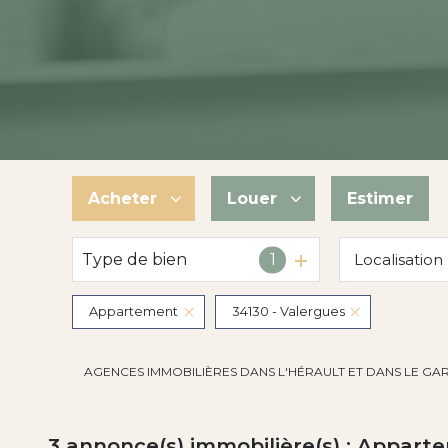
Acheter
Louer
Estimer
Type de bien
1
Localisation
De l'ancien
à l'année
De l'immo pro
De l'immo pro
Appartement
34130 - Valergues
AGENCES IMMOBILIÈRES DANS L'HÉRAULT ET DANS LE GA
3
annonce(s) immobilière(s) : Appart