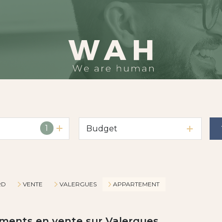
1
Budget
RD
VENTE
VALERGUES
APPARTEMENT
ements en vente sur Valergues