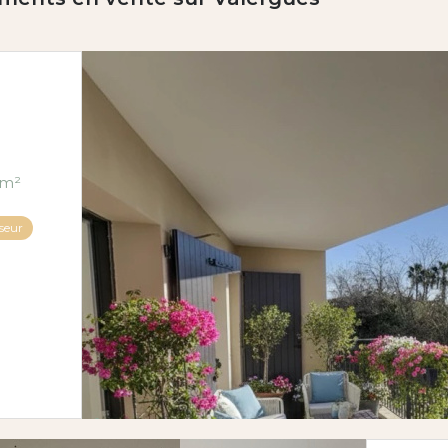
artement 4 pièce(s) 3 chambre(s) 85.05 m²
seur