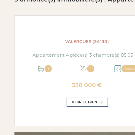
VALERGUES (34130)
App
1
1
Ascen
338 000 €
VOIR LE BIEN