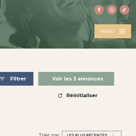
MENU
Filtrer
Voir les
3
annonces
Réinitialiser
Trier par
LES PLUS RÉCENTES