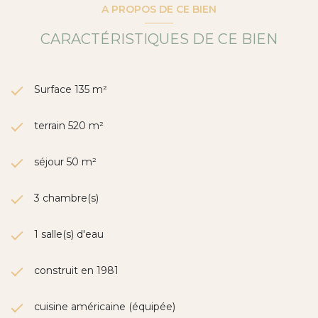
A PROPOS DE CE BIEN
0672997493.
Selon l’article L.561-5 du Code Monétaire et Financier, la
présentation d’une pièce d’identité sera demandée pour
CARACTÉRISTIQUES DE CE BIEN
l’organisation de la visite.
Retrouvez toutes nos annonces sur notre site :
www.wahuman.com
.
Surface 135 m²
Les informations sur les risques auxquels ce bien est
exposé sont disponibles sur le site
www.georisques.gouv.fr
.
Annonce proposée par un agent commercial
terrain 520 m²
séjour 50 m²
3 chambre(s)
1 salle(s) d'eau
construit en 1981
cuisine américaine (équipée)