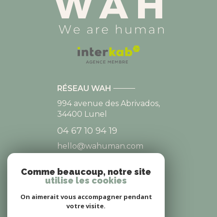
RÉSEAU WAH
994 avenue des Abrivados,
34400
Lunel
04 67 10 94 19
hello@wahuman.com
Comme beaucoup, notre site
utilise les cookies
NOS RÉSEAUX
On aimerait vous accompagner pendant
NOUS SUIVRE
votre visite.