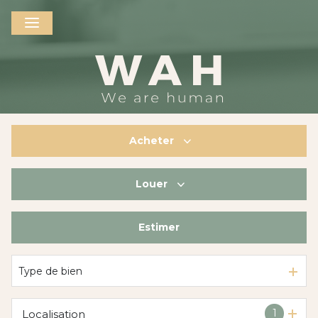
Acheter
Louer
De l'ancien
De l'immo pro
Estimer
à l'année
De l'immo pro
Type de bien
1
Localisation