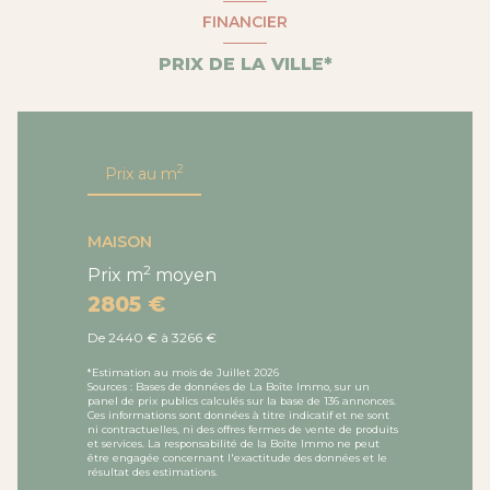
FINANCIER
PRIX DE LA VILLE*
2
Prix au m
MAISON
2
Prix m
moyen
2805 €
De 2440 € à 3266 €
*Estimation au mois de Juillet 2026
Sources : Bases de données de La Boîte Immo, sur un
panel de prix publics calculés sur la base de 136 annonces.
Ces informations sont données à titre indicatif et ne sont
ni contractuelles, ni des offres fermes de vente de produits
et services. La responsabilité de la Boîte Immo ne peut
être engagée concernant l'exactitude des données et le
résultat des estimations.