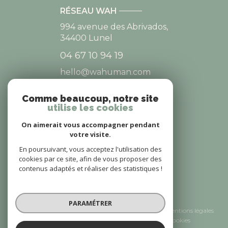
RÉSEAU WAH
994 avenue des Abrivados,
34400
Lunel
04 67 10 94 19
hello@wahuman.com
Comme beaucoup, notre site
utilise les cookies
NOS RÉSEAUX
On aimerait vous accompagner pendant
NOUS SUIVRE
votre visite.
En poursuivant, vous acceptez l'utilisation des
cookies par ce site, afin de vous proposer des
contenus adaptés et réaliser des statistiques !
© 2026 | Tous droits réservés
PARAMÉTRER
Nos honoraires
Nos partenaires
Mentions légales
Admin
Politique RGPD
Cookies