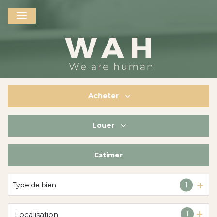
Acheter
Louer
De l'ancien
De l'immo pro
Estimer
à l'année
De l'immo pro
Type de bien
1
1
Localisation