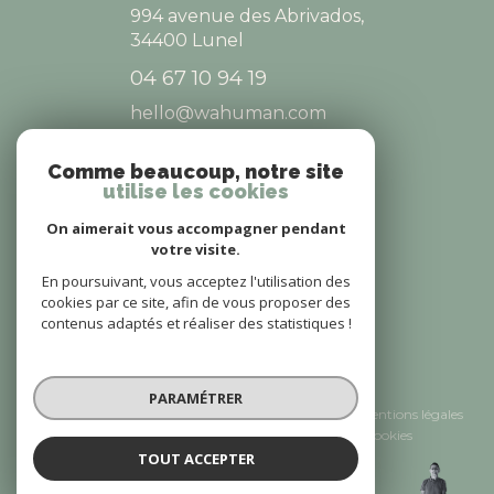
994 avenue des Abrivados,
34400
Lunel
04 67 10 94 19
hello@wahuman.com
Comme beaucoup, notre site
utilise les cookies
NOS RÉSEAUX
On aimerait vous accompagner pendant
NOUS SUIVRE
votre visite.
En poursuivant, vous acceptez l'utilisation des
cookies par ce site, afin de vous proposer des
contenus adaptés et réaliser des statistiques !
© 2026 | Tous droits réservés
PARAMÉTRER
Nos honoraires
Nos partenaires
Mentions légales
Admin
Politique RGPD
Cookies
TOUT ACCEPTER
DEROZIE
Réalisé par :