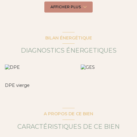
Ces maisons se composent de 3 plateaux chacunes à
AFFICHER PLUS
rénover entiérement .
Visite virtuelle disponible sur demande.Pour plus de
renseignements veuillez contacter votre agent
commercial Fabrice Dérozié inscrit au RCS de Montpellier
sous le n° 334714185 au 06 08 45 79 14
BILAN ÉNERGÉTIQUE
Les honoraires sont à la charge du vendeur.
“Les informations sur les risques auxquels ce bien est
DIAGNOSTICS ÉNERGETIQUES
exposé sont disponibles sur le site Géorisques :
www.georisques.gouv.fr
”.
Annonce proposée par un agent commercial
DPE vierge
A PROPOS DE CE BIEN
CARACTÉRISTIQUES DE CE BIEN