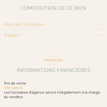
COMPOSITION DE CE BIEN
cuisine américaine (équipée)
Chauffage individuel : trad_type_chauff_air_eau
Rez-de-chaussée
(climatisation)
Etage 1
1 garage(s)
salon/sejour
58.02 m²
salle d'eau
5.98 m²
chambre
11.94 m²
1 parking(s)
suite
13.65 m²
chambre
11.67 m²
FINANCIER
1 niveau(x)
salle de bain
4.79 m²
INFORMATIONS FINANCIÈRES
bureau
9.01 m²
vue Dégagée
Prix de vente
terrasse
599 000 €
Les honoraires d'agence seront intégralement à la charge
du vendeur
piscinable