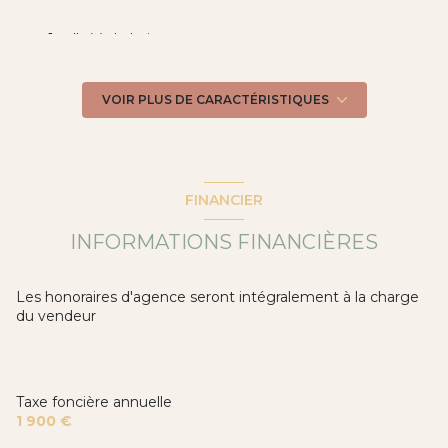
1 salle(s) de bain
1 salle(s) d'eau
VOIR PLUS DE CARACTÉRISTIQUES
construit en 2012
Chauffage autre : au sol (autre)
FINANCIER
INFORMATIONS FINANCIÈRES
1 garage(s)
4 parking(s)
Les honoraires d'agence seront intégralement à la charge
du vendeur
1 étage(s)
terrasse
Taxe foncière annuelle
1 900 €
piscinable