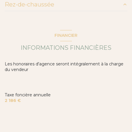
Rez-de-chaussée
Chauffage individuel : radiateur (gaz)
salon/sejour
30 m²
1 garage(s)
FINANCIER
exposition Est-Ouest
INFORMATIONS FINANCIÈRES
2 niveau(x)
Les honoraires d'agence seront intégralement à la charge
du vendeur
vue Dégagé
terrasse
Taxe foncière annuelle
2 186 €
arboré
piscinable