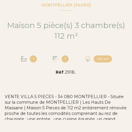
MONTPELLIER (34080)
Maison 5 pièce(s) 3 chambre(s)
112 m²
1
1
410 m²
Réf
2918..
VENTE VILLA 5 PIECES - 34 080 MONTPELLIER - Située
sur la commune de MONTPELLIER ( Les Hauts De
Massane ) Maison 5 Pieces de 112 m2 entièrement rénovée
proche de toutes les comodités comprenant au rez de
chaussée : une entrée , une cuisine équipée, un grand
séjour donnant sur une terrasse, un espace bureau, un
toilette et une salle d'eau. A l'étage, trois chambres dont