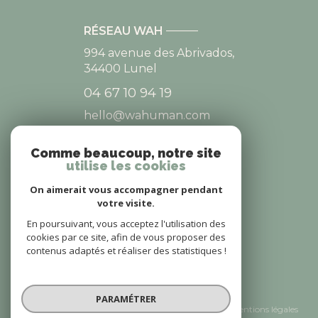
RÉSEAU WAH
994 avenue des Abrivados,
34400
Lunel
04 67 10 94 19
hello@wahuman.com
Comme beaucoup, notre site
utilise les cookies
NOS RÉSEAUX
On aimerait vous accompagner pendant
NOUS SUIVRE
votre visite.
En poursuivant, vous acceptez l'utilisation des
cookies par ce site, afin de vous proposer des
contenus adaptés et réaliser des statistiques !
© 2026 | Tous droits réservés
PARAMÉTRER
Nos honoraires
Nos partenaires
Mentions légales