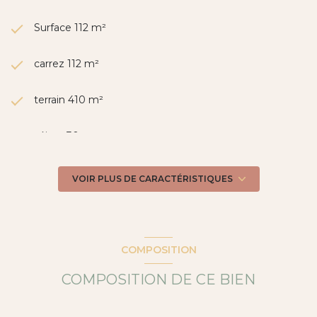
Surface 112 m²
carrez 112 m²
terrain 410 m²
séjour 30 m²
3 chambre(s)
VOIR PLUS DE CARACTÉRISTIQUES
1 salle(s) de bain
1 salle(s) d'eau
COMPOSITION
COMPOSITION DE CE BIEN
construit en 1977
cuisine américaine (équipée)