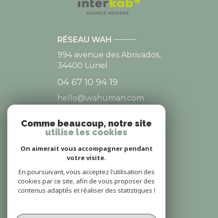
RÉSEAU WAH
994 avenue des Abrivados,
34400
Lunel
04 67 10 94 19
hello@wahuman.com
Comme beaucoup, notre site
utilise les cookies
NOS RÉSEAUX
On aimerait vous accompagner pendant
NOUS SUIVRE
votre visite.
En poursuivant, vous acceptez l'utilisation des
cookies par ce site, afin de vous proposer des
contenus adaptés et réaliser des statistiques !
© 2026 | Tous droits réservés