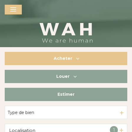
Acheter
Louer
De l'ancien
De l'immo pro
Estimer
à l'année
De l'immo pro
Type de bien
1
Localisation