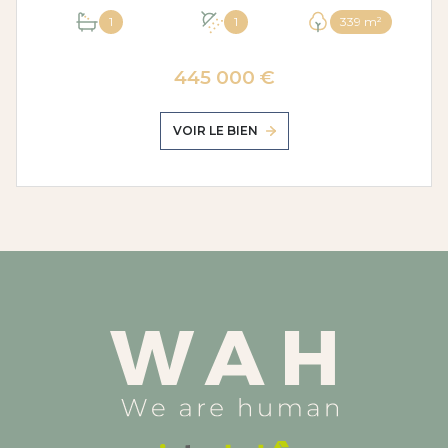
1
1
339 m²
445 000 €
VOIR LE BIEN