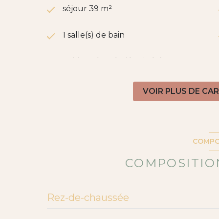
séjour 39 m²
1 salle(s) de bain
cuisine séparée (équipée)
exposition Sud
VOIR PLUS DE CA
terrasse
piscinable
COMPO
COMPOSITION
Rez-de-chaussée