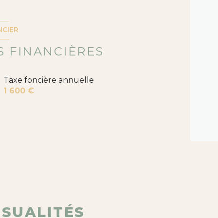
13 m²
11 m²
NCIER
12 m²
 FINANCIÈRES
10 m²
Taxe foncière annuelle
1.2 m²
1 600 €
39 m²
15 m²
13 m²
34 m²
21 m²
6 m²
NSUALITÉS