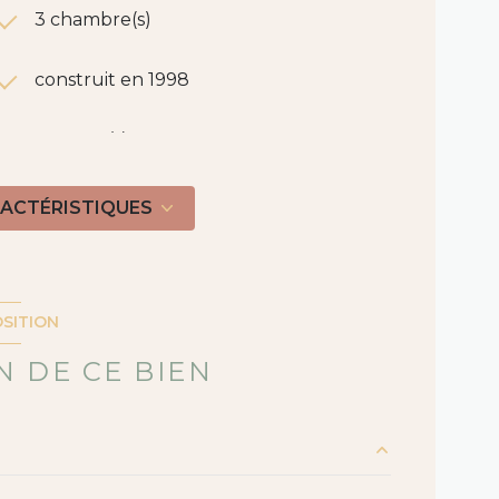
3 chambre(s)
construit en 1998
1 garage(s)
vue DEGAGEE
RACTÉRISTIQUES
arboré
visiophone
SITION
 DE CE BIEN