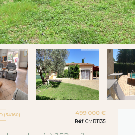
499 000 €
 (34160)
Réf
CMB1135