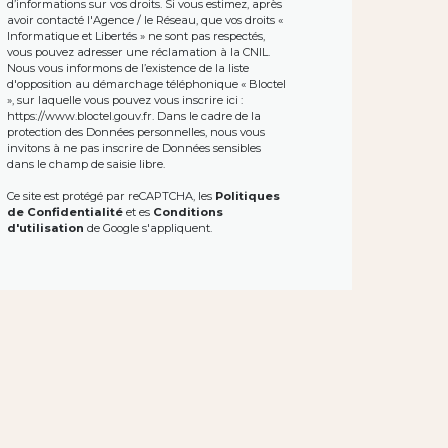
d’informations sur vos droits. Si vous estimez, après
avoir contacté l'Agence / le Réseau, que vos droits «
Informatique et Libertés » ne sont pas respectés,
vous pouvez adresser une réclamation à la CNIL.
Nous vous informons de l’existence de la liste
d'opposition au démarchage téléphonique « Bloctel
», sur laquelle vous pouvez vous inscrire ici :
https://www.bloctel.gouv.fr
. Dans le cadre de la
protection des Données personnelles, nous vous
invitons à ne pas inscrire de Données sensibles
dans le champ de saisie libre.
Ce site est protégé par reCAPTCHA, les
Politiques
de Confidentialité
et es
Conditions
d'utilisation
de Google s'appliquent.