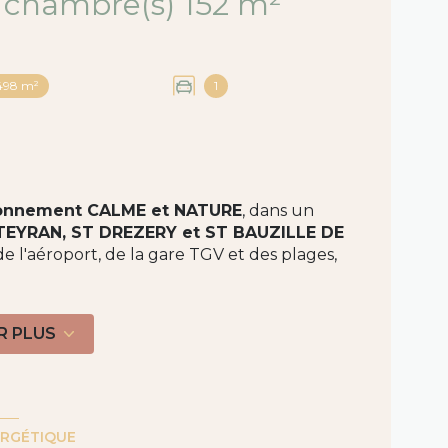
Maison 6 pièce(s) 3 chambre(s) 152 m²
498 m²
1
ronnement CALME et NATURE
, dans un
TEYRAN, ST DREZERY et ST BAUZILLE DE
 de l'aéroport, de la gare TGV et des plages,
 PLAIN PIED
parfaitement entretenue
de
m²
+ mezzanine sur un
terrain clos et
R PLUS
etenue
se compose d'une entrée, d'un
 chambres, d'un bureau, d'une salle de bain
un toilette séparé. Il y a également un abris
ERGÉTIQUE