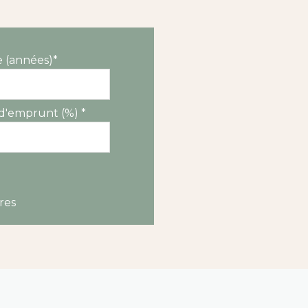
 (années)*
d'emprunt (%) *
res