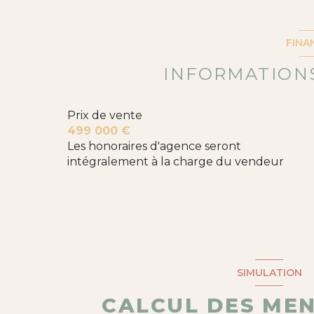
chambre
chambre
FINA
chambre
INFORMATIONS
salle de bain
Prix de vente
WC
499 000 €
salon/sejour
Les honoraires d'agence seront
intégralement à la charge du vendeur
cuisine
bureau
garage
annexe
SIMULATION
entrée
CALCUL DES ME