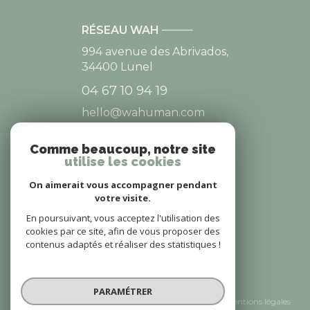
RÉSEAU WAH
994 avenue des Abrivados,
34400
Lunel
04 67 10 94 19
hello@wahuman.com
Comme beaucoup, notre site
utilise les cookies
NOS RÉSEAUX
On aimerait vous accompagner pendant
NOUS SUIVRE
votre visite.
En poursuivant, vous acceptez l'utilisation des
cookies par ce site, afin de vous proposer des
contenus adaptés et réaliser des statistiques !
© 2026 | Tous droits réservés
PARAMÉTRER
Nos honoraires
Nos partenaires
Mentions légales