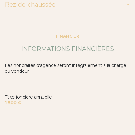
Rez-de-chaussée
1 parking(s)
ENTREE
7 m²
exposition Sud
SL+SJ
45 m²
FINANCIER
CHAMBRE 1
12 m²
côté(s) mitoyen(s)
INFORMATIONS FINANCIÈRES
CHAMBRE 2
11 m²
arboré
CHAMBRE 3
14 m²
Les honoraires d'agence seront intégralement à la charge
du vendeur
MEZZANINE
8 m²
piscinable
SALLE DE BAINS
4 m²
WC
1 m²
Taxe foncière annuelle
1 500 €
Garage
15 m²