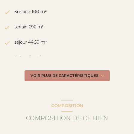
Surface 100 m²
terrain 696 m²
séjour 44,50 m²
3 chambre(s)
1 salle(s) de bain
VOIR PLUS DE CARACTÉRISTIQUES
1 salle(s) d'eau
construit en 1991
COMPOSITION
COMPOSITION DE CE BIEN
Chauffage autre : autre (electrique)
1 garage(s)