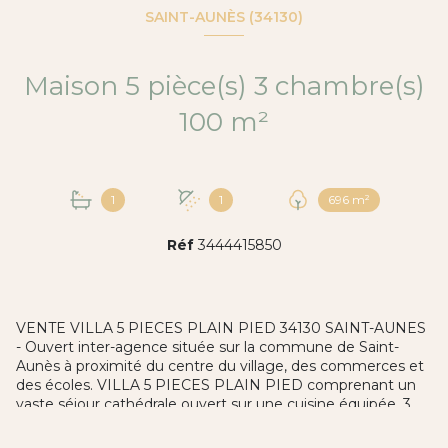
SAINT-AUNÈS (34130)
Maison 5 pièce(s) 3 chambre(s)
100 m²
1
1
696 m²
Réf
3444415850
VENTE VILLA 5 PIECES PLAIN PIED 34130 SAINT-AUNES
- Ouvert inter-agence située sur la commune de Saint-
Aunès à proximité du centre du village, des commerces et
des écoles. VILLA 5 PIECES PLAIN PIED comprenant un
vaste séjour cathédrale ouvert sur une cuisine équipée, 3
chambres dont une suite parentale, une salle de bains, un
wc indépendant, une mezzanine et un garage. Vous