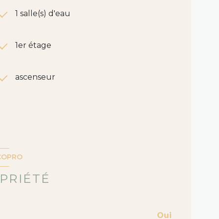
1 salle(s) d'eau
1er étage
ascenseur
COPRO
PRIÉTÉ
Oui