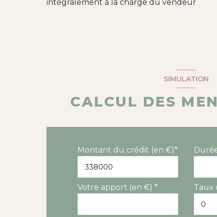
intégralement à la charge du vendeur
SIMULATION
CALCUL DES ME
Montant du crédit (en €)*
Durée
Votre apport (en €) *
Taux 