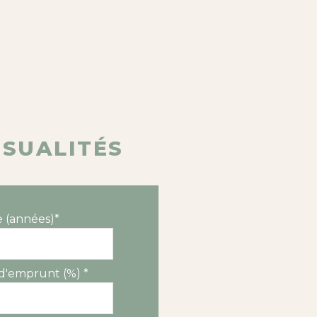
NSUALITÉS
 (années)*
d'emprunt (%) *