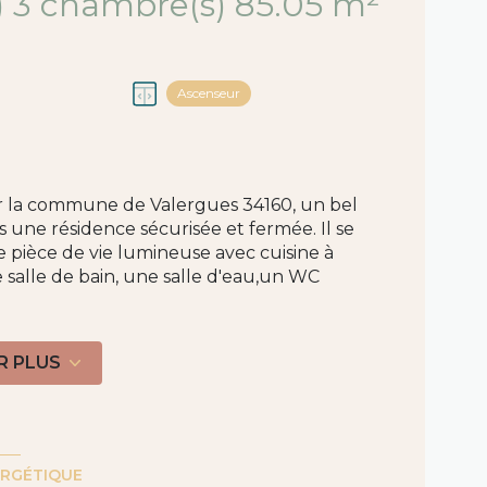
Appartement 4 pièce(s) 3 chambre(s) 85.05 m²
Ascenseur
ur la commune de Valergues 34160, un bel
une résidence sécurisée et fermée. Il se
 pièce de vie lumineuse avec cuisine à
 salle de bain, une salle d'eau,un WC
nt.
nancier, pour l'organisation de la visite, la
R PLUS
era demandée. Retrouvez toutes nos
Les informations sur les risques auxquels
ite Géorisques : www.georisques.gouv.fr.
 visiter ce bien, contacter votre agent
gent commercial RSAC Montpellier sous le
ERGÉTIQUE