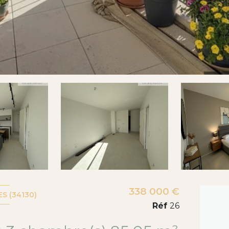
338 000 €
S (34130)
Réf
26