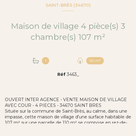
SAINT-BRÈS (34670)
Maison de village 4 pièce(s) 3
chambre(s) 107 m²
1
110 m²
Réf
3463_
OUVERT INTER AGENCE - VENTE MAISON DE VILLAGE
AVEC COUR - 4 PIECES - 34670 SAINT BRES
Située sur la commune de Saint-Brès, au calme, dans une
impasse, cette maison de village d'une surface habitable de
107 m² sur une parcelle de 110 m² se compose en rez-de-
chaussée d'un salon séjour avec cuisine ouverte d'environ
45 m², d'une spacieuse buanderie et d'un wc indépendant.