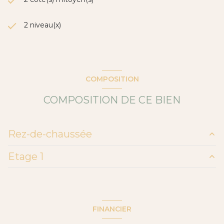
2 niveau(x)
COMPOSITION
COMPOSITION DE CE BIEN
Rez-de-chaussée
Etage 1
salon/sejour
45 m²
buanderie
9.2 m²
chambre
12.01 m²
chambre
11.19 m²
FINANCIER
chambre
7.5 m²