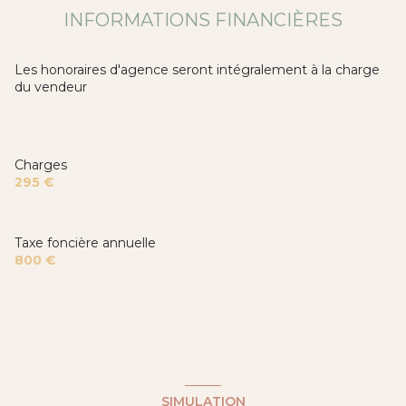
INFORMATIONS FINANCIÈRES
Chauffage autre : autre (electrique)
1 garage(s)
Les honoraires d'agence seront intégralement à la charge
du vendeur
exposition Est
côté(s) mitoyen(s)
Charges
295 €
ascenseur
Taxe foncière annuelle
terrasse
800 €
visiophone
accès handicapé
SIMULATION