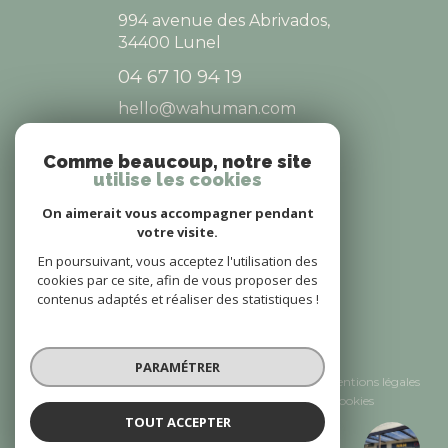
994 avenue des Abrivados,
34400
Lunel
04 67 10 94 19
hello@wahuman.com
Comme beaucoup, notre site
utilise les cookies
NOS RÉSEAUX
On aimerait vous accompagner pendant
NOUS SUIVRE
votre visite.
En poursuivant, vous acceptez l'utilisation des
cookies par ce site, afin de vous proposer des
contenus adaptés et réaliser des statistiques !
© 2026 | Tous droits réservés
PARAMÉTRER
Nos honoraires
Nos partenaires
Mentions légales
Admin
Politique RGPD
Cookies
TOUT ACCEPTER
Réalisé par :
WAH Saint-Gély-du-Fesc