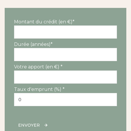
dressing
4 m²
Salle de bain
4 m²
Montant du crédit (en €)*
Durée (années)*
Votre apport (en €) *
Taux d'emprunt (%) *
ENVOYER