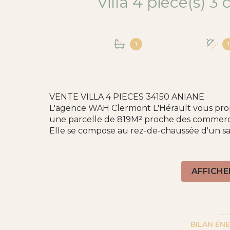
1
1
VENTE VILLA 4 PIECES 34150 ANIANE
L'agence WAH Clermont L'Hérault vous propos
une parcelle de 819M² proche des commerce
Elle se compose au rez-de-chaussée d'un sa
d'une buanderie et d'une suite parentale av
A l'étage vous trouverez deux chambres, un
Vous profiterez d'un extérieur arboré avec pis
AFFICHE
Vous disposerez d'un système de chauffage 
Vous bénéficierez d’un double garage de p
Honoraires agence charge Vendeur. Visite vir
Pour visiter ce bien ou pour tous renseign
contacter votre Agent Immobilier Monsieu
BILAN ÉN