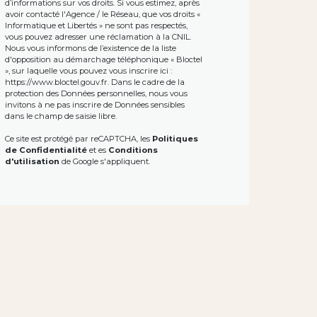
d’informations sur vos droits. Si vous estimez, après
avoir contacté l'Agence / le Réseau, que vos droits «
Informatique et Libertés » ne sont pas respectés,
vous pouvez adresser une réclamation à la CNIL.
Nous vous informons de l’existence de la liste
d'opposition au démarchage téléphonique « Bloctel
», sur laquelle vous pouvez vous inscrire ici :
https://www.bloctel.gouv.fr
. Dans le cadre de la
protection des Données personnelles, nous vous
invitons à ne pas inscrire de Données sensibles
dans le champ de saisie libre.
Ce site est protégé par reCAPTCHA, les
Politiques
de Confidentialité
et es
Conditions
d'utilisation
de Google s'appliquent.