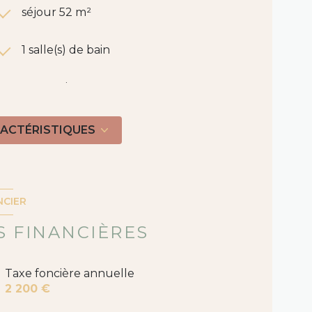
séjour 52 m²
1 salle(s) de bain
construit en 2012
Chauffage central : radiateur
RACTÉRISTIQUES
(géothermie)
4 parking(s)
NCIER
1 niveau(x)
 FINANCIÈRES
arboré
Taxe foncière annuelle
2 200 €