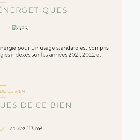
6) au [0677396055] ou votre Agence WAH
ÉNERGETIQUES
bien est exposé sont disponibles sur le site
bien est exposé sont disponibles sur le site
nergie pour un usage standard est compris
gies indexés sur les années 2021, 2022 et
DE CE BIEN
UES DE CE BIEN
carrez 113 m²