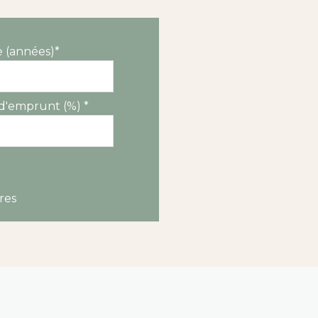
 (années)*
d'emprunt (%) *
res