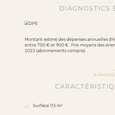
de Montpellier sous le numéro 890 977 84
We are human au [0954723556]
DIAGNOSTICS 
Les informations sur les risques auxquels ce 
Géorisques : www.georisques.gouv.fr
Les informations sur les risques auxquels ce 
Montant estimé des dépenses annuelles d'é
Géorisques
entre 700 € et 900 € . Prix moyens des éner
2023 (abonnements compris).
A PROPOS 
CARACTÉRISTIQ
Surface 113 m²