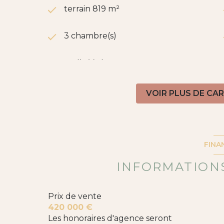
terrain 819 m²
3 chambre(s)
1 salle(s) d'eau
VOIR PLUS DE CA
cuisine américaine (équipée)
2 garage(s)
FINA
exposition Sud
INFORMATIONS
terrasse
Prix de vente
420 000 €
piscinable
Les honoraires d'agence seront