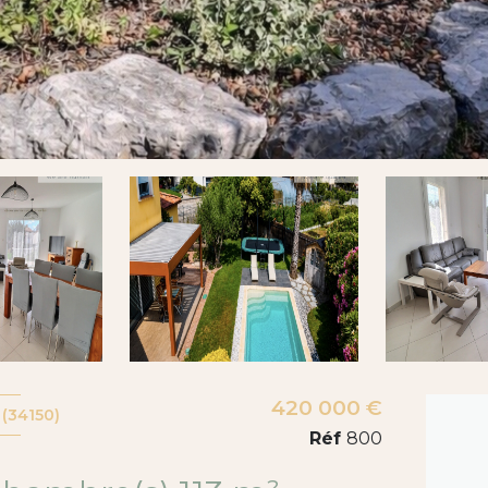
420 000 €
(34150)
Réf
800