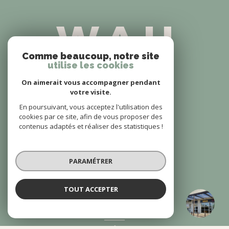
Comme beaucoup, notre site
utilise les cookies
On aimerait vous accompagner pendant
votre visite.
En poursuivant, vous acceptez l'utilisation des
cookies par ce site, afin de vous proposer des
contenus adaptés et réaliser des statistiques !
RÉSEAU WAH
994 avenue des Abrivados,
34400
Lunel
PARAMÉTRER
04 67 10 94 19
hello@wahuman.com
TOUT ACCEPTER
WAH Saint-Gély-du-Fesc
Agence