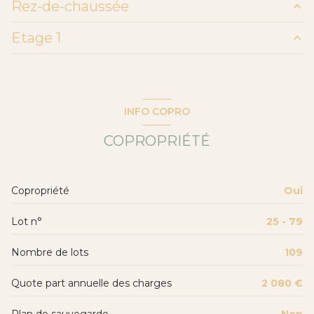
Rez-de-chaussée
Etage 1
salon/sejour
23 m²
WC
1.5 m²
chambre
8.8 m²
Palier
1.8 m²
INFO COPRO
salle d'eau
3.1 m²
COPROPRIÉTÉ
chambre
9.6 m²
Copropriété
Oui
Lot n°
25 - 79
Nombre de lots
109
Quote part annuelle des charges
2 080 €
Plan de sauvegarde
Non