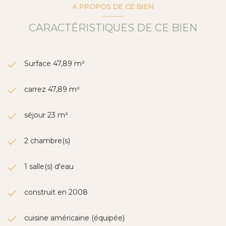
A PROPOS DE CE BIEN
750) ou votre Agence WAH au 04 67 10 94 19.
Zone soumise à une obligation légale de
CARACTÉRISTIQUES DE CE BIEN
débroussaillement.
Les informations sur les risques auxquels ce bien est
exposé sont disponibles sur le site
Géorisques
Surface 47,89 m²
carrez 47,89 m²
séjour 23 m²
2 chambre(s)
1 salle(s) d'eau
construit en 2008
cuisine américaine (équipée)