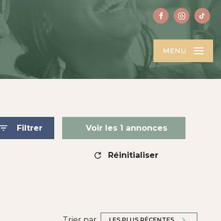
MENU
Filtrer
Voir les
1
annonces
Réinitialiser
Trier par
LES PLUS RÉCENTES