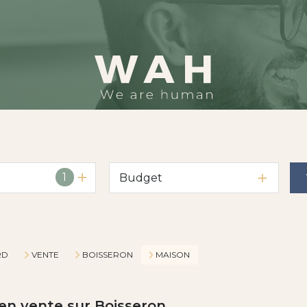
1
Budget
RD
VENTE
BOISSERON
MAISON
 en vente sur Boisseron