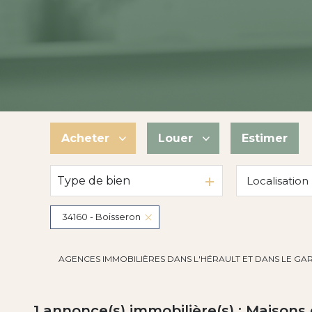
Acheter
Louer
Estimer
Type de bien
Localisation
De l'ancien
à l'année
De l'immo pro
De l'immo pro
34160 - Boisseron
AGENCES IMMOBILIÈRES DANS L'HÉRAULT ET DANS LE GA
1
annonce(s) immobilière(s) : Maisons