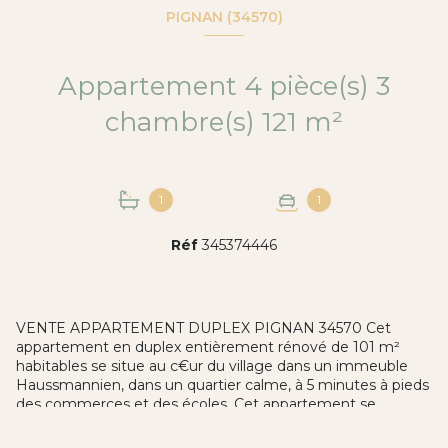
PIGNAN (34570)
Appartement 4 pièce(s) 3
chambre(s) 121 m²
1
1
Réf
345374446
VENTE APPARTEMENT DUPLEX PIGNAN 34570 Cet
appartement en duplex entièrement rénové de 101 m²
habitables se situe au c€ur du village dans un immeuble
Haussmannien, dans un quartier calme, à 5 minutes à pieds
des commerces et des écoles. Cet appartement se
compose d'un séjour cuisine semi-ouvert de 45m², de deux
chambres, d'une salle de bain avec douche et d'un wc. A