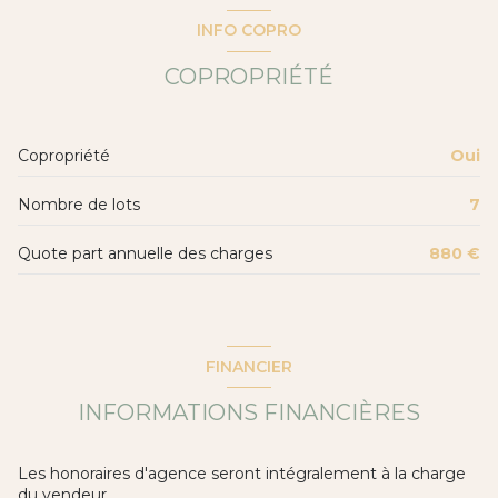
CHAMBRE 1
18 m²
INFO COPRO
CHAMBRE 2
9 m²
COPROPRIÉTÉ
SALLE DE BAIN
6 m²
WC
1 m²
Copropriété
Oui
CHAMBRE 3
17 m²
Nombre de lots
7
MEZZANINE
10 m²
BUREAU
6 m²
Quote part annuelle des charges
880 €
FINANCIER
INFORMATIONS FINANCIÈRES
Les honoraires d'agence seront intégralement à la charge
du vendeur