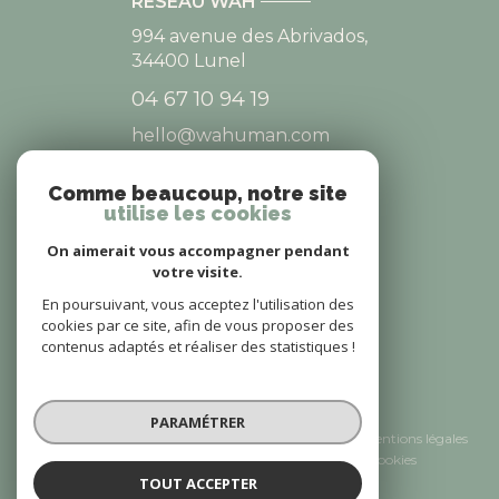
RÉSEAU WAH
994 avenue des Abrivados,
34400
Lunel
04 67 10 94 19
hello@wahuman.com
Comme beaucoup, notre site
utilise les cookies
NOS RÉSEAUX
On aimerait vous accompagner pendant
NOUS SUIVRE
votre visite.
En poursuivant, vous acceptez l'utilisation des
cookies par ce site, afin de vous proposer des
contenus adaptés et réaliser des statistiques !
© 2026 | Tous droits réservés
PARAMÉTRER
Nos honoraires
Nos partenaires
Mentions légales
Admin
Politique RGPD
Cookies
TOUT ACCEPTER