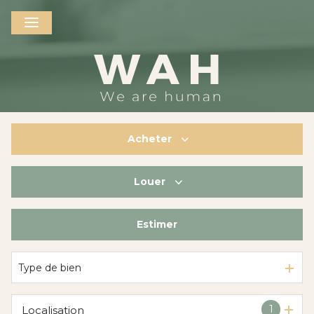
Acheter
Louer
De l'ancien
De l'immo pro
Estimer
à l'année
De l'immo pro
Type de bien
1
Localisation