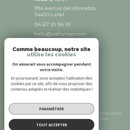
994 avenue des Abrivados,
34400
Lunel
04 67 10 94 19
hello@wahuman.com
Comme beaucoup, notre site
utilise les cookies
NOS RÉSEAUX
On aimerait vous accompagner pendant
NOUS SUIVRE
votre visite.
En poursuivant, vous acceptez l'utilisation des
cookies par ce site, afin de vous proposer des
contenus adaptés et réaliser des statistiques !
© 2026 | Tous droits réservés
PARAMÉTRER
Nos honoraires
Nos partenaires
Mentions légales
Admin
Politique RGPD
Cookies
TOUT ACCEPTER