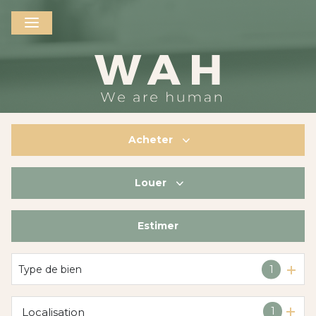
Acheter
Louer
De l'ancien
De l'immo pro
Estimer
à l'année
De l'immo pro
Type de bien
1
1
Localisation