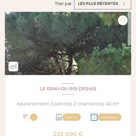
Trier par
LES PLUS RÉCENTES
LE GRAU-DU-ROI (30240)
Appartement 3 pièce(s) 2 chambre(s) 46 m²
1
Balcon
Ascenseur
233 000 €