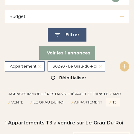
Budget
Filtrer
Voir les
1
annonces
Appartement
30240 - Le Grau-du-Roi
Réinitialiser
3 Pièces
AGENCES IMMOBILIÈRES DANS L'HÉRAULT ET DANS LE GARD
VENTE
LE GRAU DU ROI
APPARTEMENT
T3
1
Appartements T3 à vendre sur Le-Grau-Du-Roi