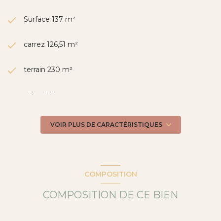
Annonce proposée par un agent commercial
Surface 137 m²
carrez 126,51 m²
terrain 230 m²
séjour 55 m²
3 chambre(s)
VOIR PLUS DE CARACTÉRISTIQUES
1 salle(s) de bain
1 salle(s) d'eau
COMPOSITION
COMPOSITION DE CE BIEN
construit en 2017
cuisine américaine (équipée)