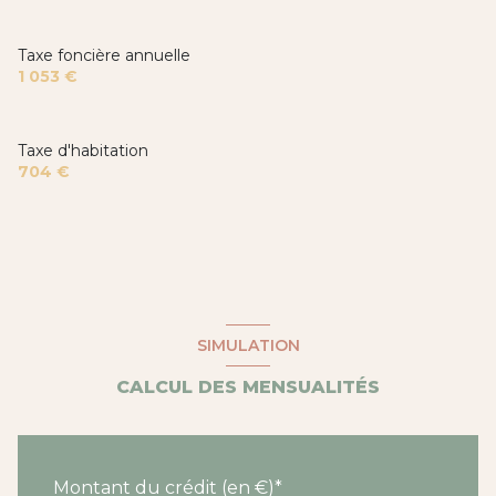
balcon
Taxe foncière annuelle
1 053 €
terrasse
visiophone
Taxe d'habitation
704 €
interphone
SIMULATION
CALCUL DES MENSUALITÉS
Montant du crédit (en €)*