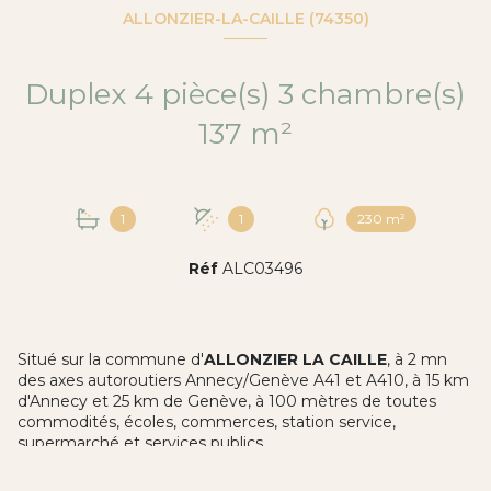
ALLONZIER-LA-CAILLE (74350)
Duplex 4 pièce(s) 3 chambre(s)
137 m²
1
1
230 m²
Réf
ALC03496
Situé sur la commune d'
ALLONZIER LA CAILLE
, à 2 mn
des axes autoroutiers Annecy/Genève A41 et A410, à 15 km
d'Annecy et 25 km de Genève, à 100 mètres de toutes
commodités, écoles, commerces, station service,
supermarché et services publics
Au coeur du village, venez découvrir ce bien atypique,
le juste compromis entre maison et appartement de