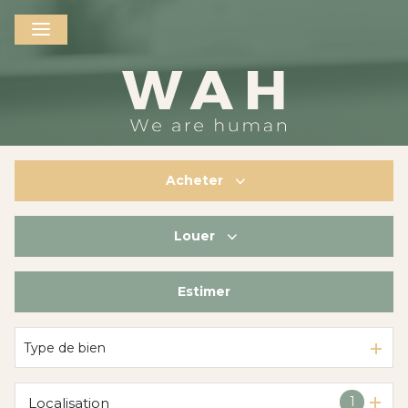
Acheter
Louer
De l'ancien
De l'immo pro
Estimer
à l'année
De l'immo pro
Type de bien
1
Localisation