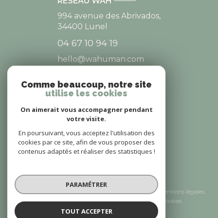
RÉSEAU WAH
994 avenue des Abrivados,
34400
Lunel
04 67 10 94 19
hello@wahuman.com
Comme beaucoup, notre site
utilise les cookies
NOS RÉSEAUX
On aimerait vous accompagner pendant
NOUS SUIVRE
votre visite.
En poursuivant, vous acceptez l'utilisation des
cookies par ce site, afin de vous proposer des
contenus adaptés et réaliser des statistiques !
© 2026 | Tous droits réservés
PARAMÉTRER
Nos honoraires
Nos partenaires
Mentions légales
Admin
Politique RGPD
Cookies
TOUT ACCEPTER