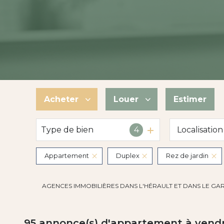
Acheter
Louer
Estimer
Type de bien
4
De l'ancien
à l'année
De l'immo pro
De l'immo pro
Appartement
Duplex
Rez de jardin
AGENCES IMMOBILIÈRES DANS L'HÉRAULT ET DANS LE GA
95
annonce(s) d'appartement à vend