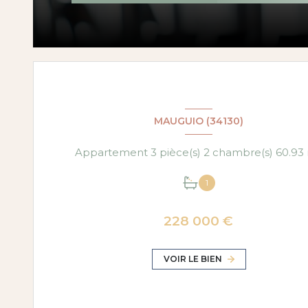
MAIL !
MAUGUIO (34130)
App
1
228 000 €
VOIR LE BIEN