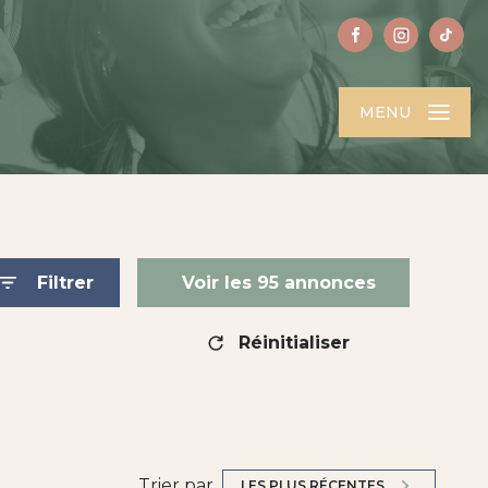
MENU
Filtrer
Voir les
95
annonces
Réinitialiser
Trier par
LES PLUS RÉCENTES