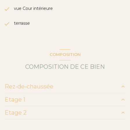
vue Cour intérieure
terrasse
COMPOSITION
COMPOSITION DE CE BIEN
Rez-de-chaussée
Etage 1
HALL
6.55 m²
Etage 2
chambre
10.19 m²
terrasse
4.85 m²
DEGAGEMENT
3.9 m²
cuisine
11.6 m²
mezzanine
8.25 m²