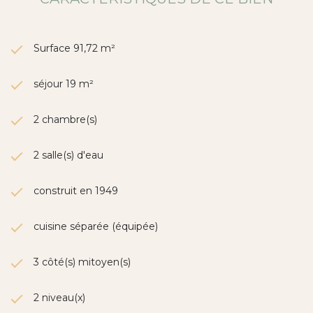
Les informations sur les risques auxquels ce bien est
exposé sont disponibles sur le site Géorisques :
www.georisques.gouv.fr
Surface 91,72 m²
séjour 19 m²
2 chambre(s)
2 salle(s) d'eau
construit en 1949
cuisine séparée (équipée)
3 côté(s) mitoyen(s)
2 niveau(x)