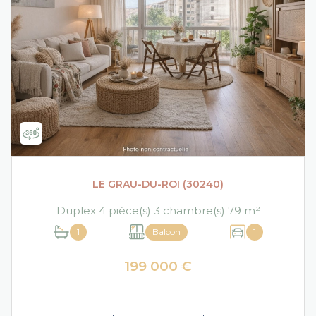
LE GRAU-DU-ROI (30240)
Duplex 4 pièce(s) 3 chambre(s) 79 m²
1
Balcon
1
199 000 €