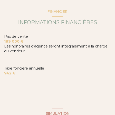
DEGAGEMENT
4.5 m²
bureau
6 m²
FINANCIER
WC
1.73 m²
salle d'eau
3.96 m²
chambre
10.38 m²
INFORMATIONS FINANCIÈRES
cellier
2.13 m²
terrasse
4.72 m²
salon/sejour
3.17 m²
Prix de vente
salle d'eau
2.94 m²
salon/sejour
16.42 m²
189 000 €
Les honoraires d'agence seront intégralement à la charge
du vendeur
Taxe foncière annuelle
742 €
SIMULATION