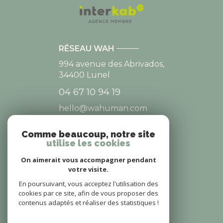
RÉSEAU WAH
994 avenue des Abrivados,
34400
Lunel
04 67 10 94 19
hello@wahuman.com
Comme beaucoup, notre site
utilise les cookies
NOS RÉSEAUX
On aimerait vous accompagner pendant
NOUS SUIVRE
votre visite.
En poursuivant, vous acceptez l'utilisation des
cookies par ce site, afin de vous proposer des
contenus adaptés et réaliser des statistiques !