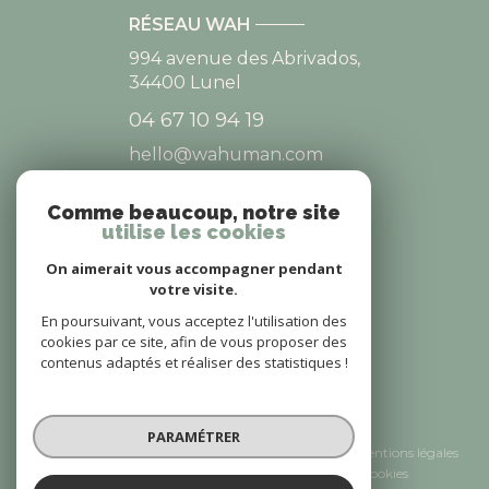
RÉSEAU WAH
994 avenue des Abrivados,
34400
Lunel
04 67 10 94 19
hello@wahuman.com
Comme beaucoup, notre site
utilise les cookies
NOS RÉSEAUX
On aimerait vous accompagner pendant
NOUS SUIVRE
votre visite.
En poursuivant, vous acceptez l'utilisation des
cookies par ce site, afin de vous proposer des
contenus adaptés et réaliser des statistiques !
© 2026 | Tous droits réservés
PARAMÉTRER
Nos honoraires
Nos partenaires
Mentions légales
Admin
Politique RGPD
Cookies